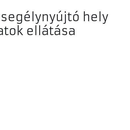
sősegélynyújtó hely
atok ellátása