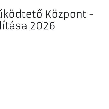
űködtető Központ -
lítása 2026