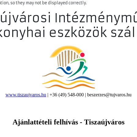
ion, so they may not be displayed correctly.
zaújvárosi Intézménym
konyhai eszközök szál