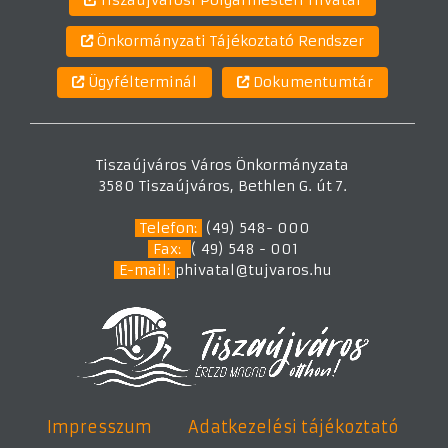
Tiszaújvárosi Polgármesteri Hivatal
Önkormányzati Tájékoztató Rendszer
Ügyfélterminál
Dokumentumtár
Tiszaújváros Város Önkormányzata
3580 Tiszaújváros, Bethlen G. út 7.
Telefon:
(49) 548- 000
Fax:
( 49) 548 - 001
E-mail:
phivatal@tujvaros.hu
Impresszum
Adatkezelési tájékoztató