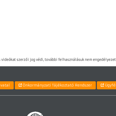
 videókat szerzői jog védi, további felhasználásuk nem engedélyezet
ivatal
Önkormányzati Tájékoztató Rendszer
Ügyfé