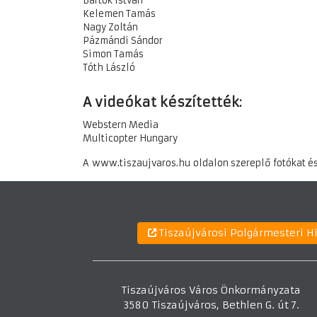
Bartók István
Kelemen Tamás
Nagy Zoltán
Pázmándi Sándor
Simon Tamás
Tóth László
A videókat készítették:
Webstern Media
Multicopter Hungary
A www.tiszaujvaros.hu oldalon szereplő fotókat és
Tiszaújvárosi Polgármesteri H
Tiszaújváros Város Önkormányzata
3580 Tiszaújváros, Bethlen G. út 7.