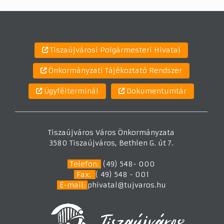
Tiszaújvárosi Polgármesteri Hivatal
Önkormányzati Tájékoztató Rendszer
Ügyfélterminál
Dokumentumtár
Tiszaújváros Város Önkormányzata
3580 Tiszaújváros, Bethlen G. út 7.
Telefon:
(49) 548- 000
Fax:
( 49) 548 - 001
E-mail:
phivatal@tujvaros.hu