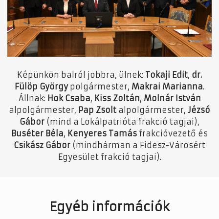
Képünkön balról jobbra, ülnek:
Tokaji Edit
,
dr.
Fülöp György
polgármester,
Makrai Marianna
.
Állnak:
Hok Csaba
,
Kiss Zoltán
,
Molnár István
alpolgármester,
Pap Zsolt
alpolgármester,
Jézsó
Gábor
(mind a Lokálpatrióta frakció tagjai),
Buséter Béla
,
Kenyeres Tamás
frakcióvezető és
Csikász Gábor
(mindhárman a Fidesz-Városért
Egyesület frakció tagjai).
Egyéb információk