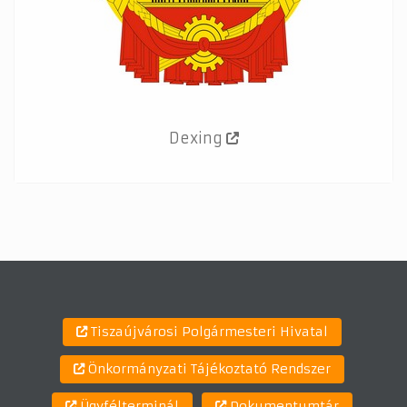
Dexing
Tiszaújvárosi Polgármesteri Hivatal
Önkormányzati Tájékoztató Rendszer
Ügyfélterminál
Dokumentumtár