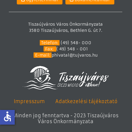
Tiszaújváros Város Önkormányzata
3580 Tiszaújváros, Bethlen G. út 7.
Telefon:
(49) 548- 000
Fax:
( 49) 548 - 001
E-mail:
phivatal@tujvaros.hu
Impresszum
Adatkezelési tájékoztató
accessible
Minden jog fenntartva - 2023 Tiszaújváros
Város Önkormányzata