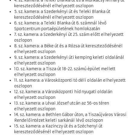
4. sz. kamera: a Teleki Blanka út és a Munkácsy Mihály út
kereszteződésénél elhelyezett oszlopon
5. sz. kamera: a Szederkényi út és Teleki Blanka út
kereszteződésénél elhelyezett oszlopon
6. sz. kamera: a Teleki Blanka út 6. számnál lévő
Sportcentrum portaépületének homlokzatán
7. sz. kamera: a Szederkényi út 25. szám előtt elhelyezett
oszlopon
8. sz. kamera: a Béke út és a Rózsa út kereszteződésénél
elhelyezett oszlopon
9. sz. kamera: a Szederkényi úti kemping keleti oldalánál
elhelyezett oszlopon
10. sz. kamera: a Tisza út 18-22. számú épület mellett
elhelyezett oszlopon
11. sz. kamera: a Városközponti tó déli oldalán elhelyezett
oszlopon
12. sz. kamera: a Városközponti híd nyugati oldalán
elhelyezett oszlopon
13. sz. kamera: a Lévai József utcán az 56-os téren
elhelyezett oszlopon
14. sz. kamera: a Bethlen Gábor úton, a Tiszaújváros Városi
Rendelőintézet keleti sarkánál lévő oszlopon
15. sz. kamera: a Kazinczy út és a Széchenyi út
kereszteződésénél elhelyezett oszlopon