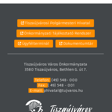
Tiszaújvárosi Polgármesteri Hivatal
Önkormányzati Tájékoztató Rendszer
Ügyfélterminál
Dokumentumtár
Tiszaújváros Város Önkormányzata
3580 Tiszaújváros, Bethlen G. út 7.
Telefon:
(49) 548- 000
Fax:
( 49) 548 - 001
E-mail:
phivatal@tujvaros.hu