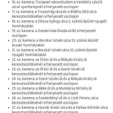
16. sz. kamera: Tiszapart városrészben a Verebély László
utcai sporttelepnél elhelyezett oszlopon
17. sz. kamera: a Tiszavirág utca és a Bláthy Ottó utca
kereszteződésében elhelyezett oszlopon
18. sz. kamera: a Dózsa György utca 2. számú épület nyugati
homlokzatán
19. sz. kamera: a Szederinda Óvoda előtt elhelyezett
oszlopon
20. sz. kamera: a Bocskai István utca 33. számú épület
északi homlokzatán
21. sz. kamera: a Bocskai István utca 33. számú épület
nyugati homlokzatán
22. sz. kamera: az Örösi út és a Mátyás király út
kereszteződésénél elhelyezett oszlopon
23. sz. kamera: az Örösi út és a Szent István út
kereszteződésénél elhelyezett oszlopon
24. sz. kamera: a Szent István út és a Mátyás király út
kereszteződésénél elhelyezett oszlopon
25. sz. kamera: a Béke út és a Munkácsy Mihály út
kereszteződésénél elhelyezett oszlopon
26. sz. kamera: a Szederkényi út és a Liszt Ferenc utca
kereszteződésénél elhelyezett oszlopon
27. sz. kamera: a Huszár Andor utca és a Farkas Kálmán utca
kereszteződésénél elhelyezett oszlopon