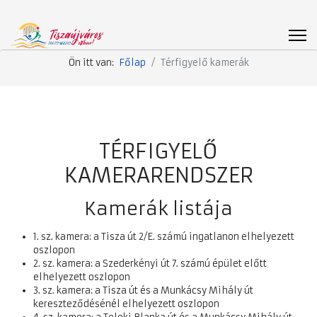
Ön itt van:
Főlap
Térfigyelő kamerák
TÉRFIGYELŐ
KAMERARENDSZER
Kamerák listája
1. sz. kamera: a Tisza út 2/E. számú ingatlanon elhelyezett
oszlopon
2. sz. kamera: a Szederkényi út 7. számú épület előtt
elhelyezett oszlopon
3. sz. kamera: a Tisza út és a Munkácsy Mihály út
kereszteződésénél elhelyezett oszlopon