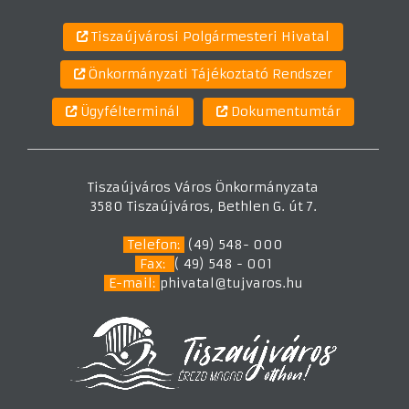
Tiszaújvárosi Polgármesteri Hivatal
Önkormányzati Tájékoztató Rendszer
Ügyfélterminál
Dokumentumtár
Tiszaújváros Város Önkormányzata
3580 Tiszaújváros, Bethlen G. út 7.
Telefon:
(49) 548- 000
Fax:
( 49) 548 - 001
E-mail:
phivatal@tujvaros.hu