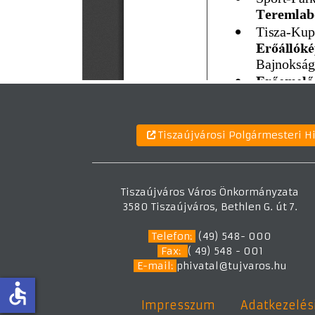
Tiszaújvárosi Polgármesteri H
Tiszaújváros Város Önkormányzata
3580 Tiszaújváros, Bethlen G. út 7.
Telefon:
(49) 548- 000
Fax:
( 49) 548 - 001
E-mail:
phivatal@tujvaros.hu
accessible
Impresszum
Adatkezelési