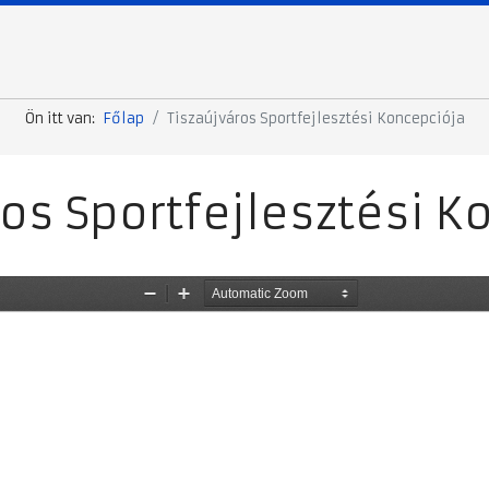
Ön itt van:
Főlap
Tiszaújváros Sportfejlesztési Koncepciója
ros Sportfejlesztési K