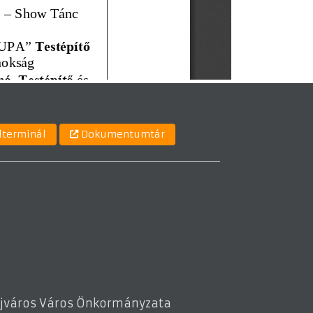
lterminál
Dokumentumtár
aújváros Város Önkormányzata