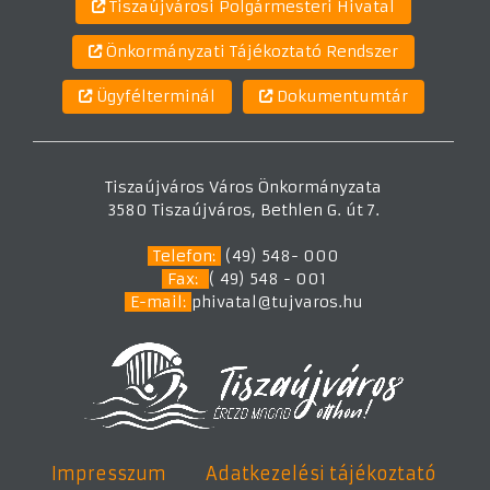
Tiszaújvárosi Polgármesteri Hivatal
Önkormányzati Tájékoztató Rendszer
Ügyfélterminál
Dokumentumtár
Tiszaújváros Város Önkormányzata
3580 Tiszaújváros, Bethlen G. út 7.
Telefon:
(49) 548- 000
Fax:
( 49) 548 - 001
E-mail:
phivatal@tujvaros.hu
Impresszum
Adatkezelési tájékoztató