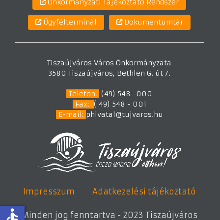
Önkormányzati Tájékoztató Rendszer
Ügyfélterminál
Dokumentumtár
Tiszaújváros Város Önkormányzata
3580 Tiszaújváros, Bethlen G. út 7.
Telefon:
(49) 548- 000
Fax:
( 49) 548 - 001
E-mail:
phivatal@tujvaros.hu
Impresszum
Adatkezelési tájékoztató
accessible
Minden jog fenntartva - 2023 Tiszaújváros