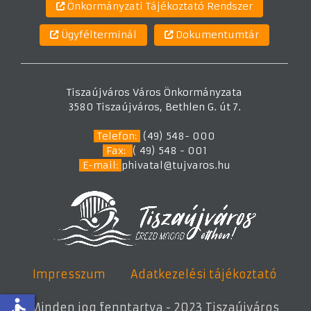
Önkormányzati Tájékoztató Rendszer
Ügyfélterminál
Dokumentumtár
Tiszaújváros Város Önkormányzata
3580 Tiszaújváros, Bethlen G. út 7.
Telefon:
(49) 548- 000
Fax:
( 49) 548 - 001
E-mail:
phivatal@tujvaros.hu
Impresszum
Adatkezelési tájékoztató
accessible
Minden jog fenntartva - 2023 Tiszaújváros